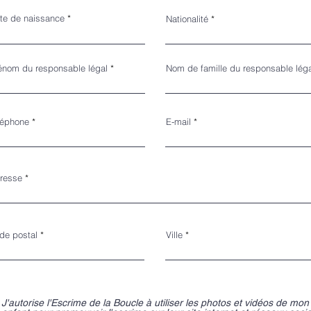
r
te de naissance
*
Nationalité
e
q
u
i
r
énom du responsable légal
Nom de famille du responsable léga
e
d
léphone
E-mail
resse
de postal
Ville
J'autorise l'Escrime de la Boucle à utiliser les photos et vidéos de mon